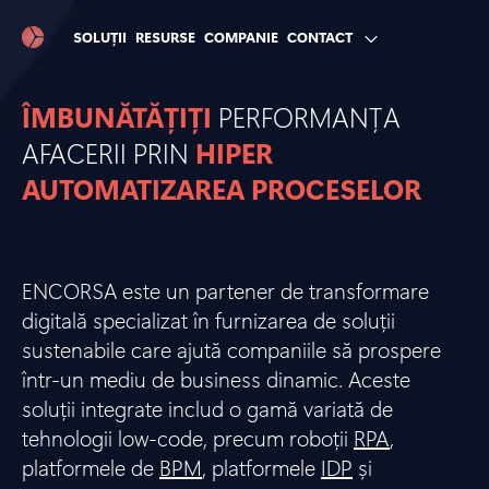
SOLUȚII
RESURSE
COMPANIE
CONTACT
ÎMBUNĂTĂȚIȚI
PERFORMANȚA
AFACERII PRIN
HIPER
AUTOMATIZAREA PROCESELOR
ENCORSA este un partener de transformare
digitală specializat în furnizarea de soluții
sustenabile care ajută companiile să prospere
într-un mediu de business dinamic. Aceste
soluții integrate includ o gamă variată de
tehnologii low-code, precum roboții
RPA
,
platformele de
BPM
, platformele
IDP
și