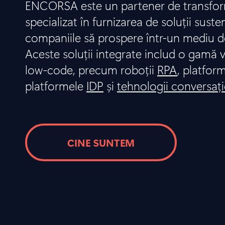
ENCORSA este un partener de transform
specializat în furnizarea de soluții suste
companiile să prospere într-un mediu d
Aceste soluții integrate includ o gamă v
low-code, precum roboții
RPA
, platfor
platformele
IDP
și
tehnologii conversaț
CINE SUNTEM