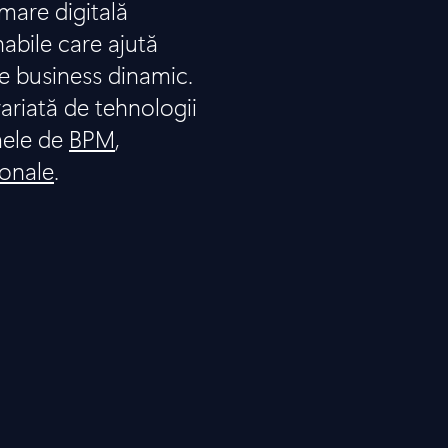
are digitală
nabile care ajută
e business dinamic.
ariată de tehnologii
mele de
BPM
,
ionale
.