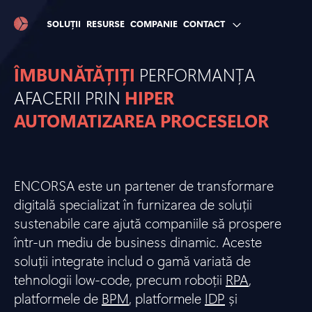
SOLUȚII
RESURSE
COMPANIE
CONTACT
ÎMBUNĂTĂȚIȚI
PERFORMANȚA
AFACERII PRIN
HIPER
AUTOMATIZAREA PROCESELOR
ENCORSA este un partener de transformare
digitală specializat în furnizarea de soluții
sustenabile care ajută companiile să prospere
într-un mediu de business dinamic. Aceste
soluții integrate includ o gamă variată de
tehnologii low-code, precum roboții
RPA
,
platformele de
BPM
, platformele
IDP
și