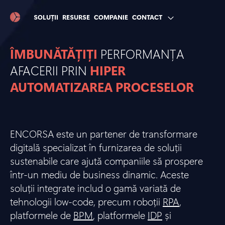
SOLUȚII
RESURSE
COMPANIE
CONTACT
ÎMBUNĂTĂȚIȚI
PERFORMANȚA
AFACERII PRIN
HIPER
AUTOMATIZAREA PROCESELOR
ENCORSA este un partener de transformare
digitală specializat în furnizarea de soluții
sustenabile care ajută companiile să prospere
într-un mediu de business dinamic. Aceste
soluții integrate includ o gamă variată de
tehnologii low-code, precum roboții
RPA
,
platformele de
BPM
, platformele
IDP
și