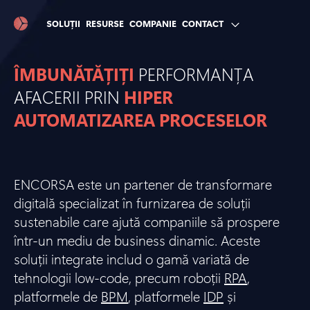
SOLUȚII
RESURSE
COMPANIE
CONTACT
ÎMBUNĂTĂȚIȚI
PERFORMANȚA
AFACERII PRIN
HIPER
AUTOMATIZAREA PROCESELOR
ENCORSA este un partener de transformare
digitală specializat în furnizarea de soluții
sustenabile care ajută companiile să prospere
într-un mediu de business dinamic. Aceste
soluții integrate includ o gamă variată de
tehnologii low-code, precum roboții
RPA
,
platformele de
BPM
, platformele
IDP
și