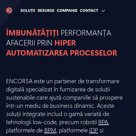
SOLUȚII
RESURSE
COMPANIE
CONTACT
ÎMBUNĂTĂȚIȚI
PERFORMANȚA
AFACERII PRIN
HIPER
AUTOMATIZAREA PROCESELOR
ENCORSA este un partener de transformare
digitală specializat în furnizarea de soluții
sustenabile care ajută companiile să prospere
într-un mediu de business dinamic. Aceste
soluții integrate includ o gamă variată de
tehnologii low-code, precum roboții
RPA
,
platformele de
BPM
, platformele
IDP
și