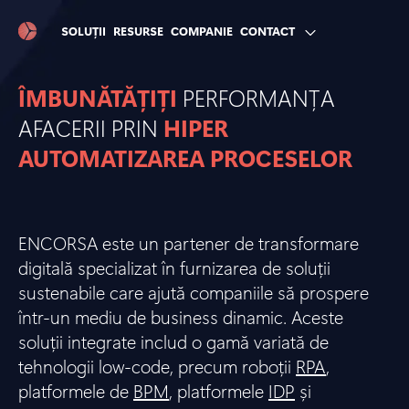
SOLUȚII
RESURSE
COMPANIE
CONTACT
ÎMBUNĂTĂȚIȚI
PERFORMANȚA
AFACERII PRIN
HIPER
AUTOMATIZAREA PROCESELOR
ENCORSA este un partener de transformare
digitală specializat în furnizarea de soluții
sustenabile care ajută companiile să prospere
într-un mediu de business dinamic. Aceste
soluții integrate includ o gamă variată de
tehnologii low-code, precum roboții
RPA
,
platformele de
BPM
, platformele
IDP
și