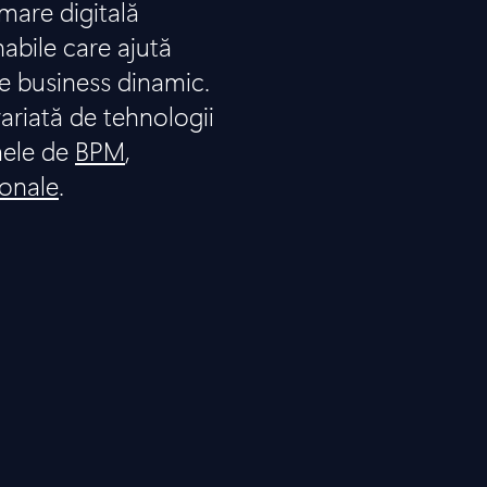
are digitală
nabile care ajută
e business dinamic.
ariată de tehnologii
mele de
BPM
,
ionale
.