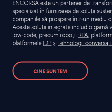
ENCORSA este un partener de transform
specializat în furnizarea de soluții suste
companiile să prospere într-un mediu d
Aceste soluții integrate includ o gamă v
low-code, precum roboții
RPA
, platfor
platformele
IDP
și
tehnologii conversaț
CINE SUNTEM