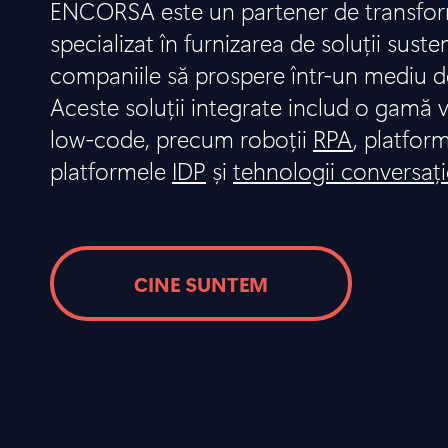
ENCORSA este un partener de transform
specializat în furnizarea de soluții suste
companiile să prospere într-un mediu d
Aceste soluții integrate includ o gamă v
low-code, precum roboții
RPA
, platfor
platformele
IDP
și
tehnologii conversaț
CINE SUNTEM