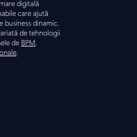
are digitală
nabile care ajută
e business dinamic.
ariată de tehnologii
mele de
BPM
,
ionale
.