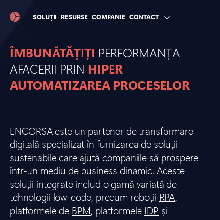
SOLUȚII
RESURSE
COMPANIE
CONTACT
ÎMBUNĂTĂȚIȚI
PERFORMANȚA
AFACERII PRIN
HIPER
AUTOMATIZAREA PROCESELOR
ENCORSA este un partener de transformare
digitală specializat în furnizarea de soluții
sustenabile care ajută companiile să prospere
într-un mediu de business dinamic. Aceste
soluții integrate includ o gamă variată de
tehnologii low-code, precum roboții
RPA
,
platformele de
BPM
, platformele
IDP
și