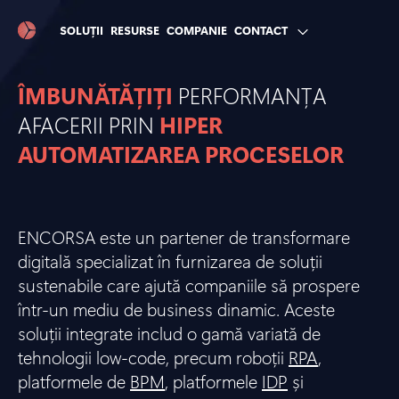
SOLUȚII
RESURSE
COMPANIE
CONTACT
ÎMBUNĂTĂȚIȚI
PERFORMANȚA
AFACERII PRIN
HIPER
AUTOMATIZAREA PROCESELOR
ENCORSA este un partener de transformare
digitală specializat în furnizarea de soluții
sustenabile care ajută companiile să prospere
într-un mediu de business dinamic. Aceste
soluții integrate includ o gamă variată de
tehnologii low-code, precum roboții
RPA
,
platformele de
BPM
, platformele
IDP
și