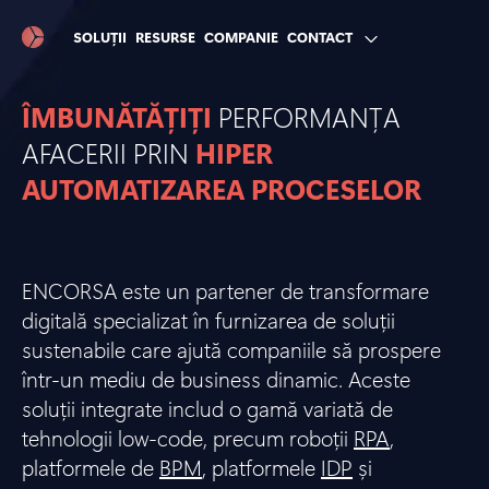
SOLUȚII
RESURSE
COMPANIE
CONTACT
ÎMBUNĂTĂȚIȚI
PERFORMANȚA
AFACERII PRIN
HIPER
AUTOMATIZAREA PROCESELOR
ENCORSA este un partener de transformare
digitală specializat în furnizarea de soluții
sustenabile care ajută companiile să prospere
într-un mediu de business dinamic. Aceste
soluții integrate includ o gamă variată de
tehnologii low-code, precum roboții
RPA
,
platformele de
BPM
, platformele
IDP
și