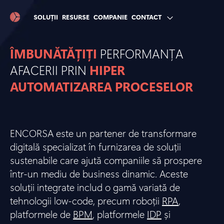
SOLUȚII
RESURSE
COMPANIE
CONTACT
ÎMBUNĂTĂȚIȚI
PERFORMANȚA
AFACERII PRIN
HIPER
AUTOMATIZAREA PROCESELOR
ENCORSA este un partener de transformare
digitală specializat în furnizarea de soluții
sustenabile care ajută companiile să prospere
într-un mediu de business dinamic. Aceste
soluții integrate includ o gamă variată de
tehnologii low-code, precum roboții
RPA
,
platformele de
BPM
, platformele
IDP
și