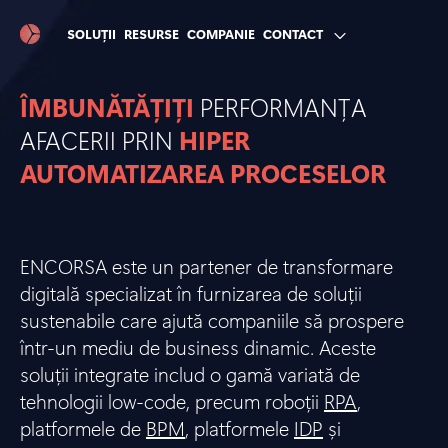
SOLUȚII
RESURSE
COMPANIE
CONTACT
ÎMBUNĂTĂȚIȚI
PERFORMANȚA
AFACERII PRIN
HIPER
AUTOMATIZAREA PROCESELOR
ENCORSA este un partener de transformare
digitală specializat în furnizarea de soluții
sustenabile care ajută companiile să prospere
într-un mediu de business dinamic. Aceste
soluții integrate includ o gamă variată de
tehnologii low-code, precum roboții
RPA
,
platformele de
BPM
, platformele
IDP
și