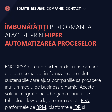
SOLUȚII
RESURSE
COMPANIE
CONTACT
ÎMBUNĂTĂȚIȚI
PERFORMANȚA
AFACERII PRIN
HIPER
AUTOMATIZAREA PROCESELOR
ENCORSA este un partener de transformare
digitală specializat în furnizarea de soluții
sustenabile care ajută companiile să prospere
într-un mediu de business dinamic. Aceste
soluții integrate includ o gamă variată de
tehnologii low-code, precum roboții
RPA
,
platformele de
BPM
, platformele
IDP
și