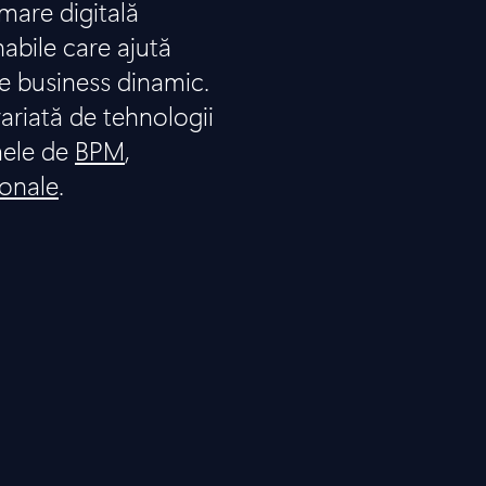
are digitală
nabile care ajută
e business dinamic.
ariată de tehnologii
mele de
BPM
,
ionale
.