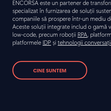
ENCORSA este un partener de transform
specializat în furnizarea de soluții suste
companiile să prospere într-un mediu d
Aceste soluții integrate includ o gamă v
low-code, precum roboții
RPA
, platfor
platformele
IDP
și
tehnologii conversaț
CINE SUNTEM