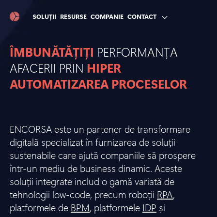
SOLUȚII
RESURSE
COMPANIE
CONTACT
ÎMBUNĂTĂȚIȚI
PERFORMANȚA
AFACERII PRIN
HIPER
AUTOMATIZAREA PROCESELOR
ENCORSA este un partener de transformare
digitală specializat în furnizarea de soluții
sustenabile care ajută companiile să prospere
într-un mediu de business dinamic. Aceste
soluții integrate includ o gamă variată de
tehnologii low-code, precum roboții
RPA
,
platformele de
BPM
, platformele
IDP
și