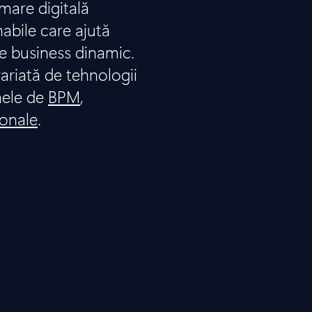
are digitală
nabile care ajută
e business dinamic.
ariată de tehnologii
mele de
BPM
,
ionale
.