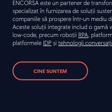
ENCORSA este un partener de transform
specializat în furnizarea de soluții suste
companiile să prospere într-un mediu d
Aceste soluții integrate includ o gamă v
low-code, precum roboții
RPA
, platfor
platformele
IDP
și
tehnologii conversaț
CINE SUNTEM