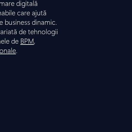
are digitală
nabile care ajută
e business dinamic.
ariată de tehnologii
mele de
BPM
,
ionale
.