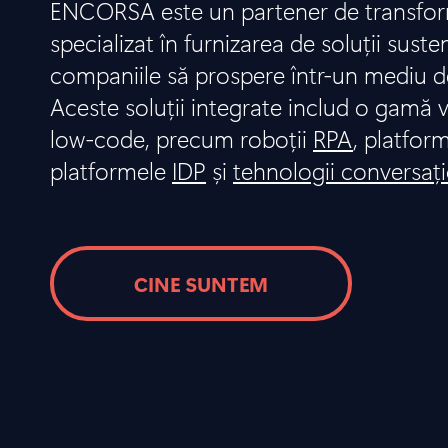
ENCORSA este un partener de transform
specializat în furnizarea de soluții suste
companiile să prospere într-un mediu d
Aceste soluții integrate includ o gamă v
low-code, precum roboții
RPA
, platfor
platformele
IDP
și
tehnologii conversaț
CINE SUNTEM