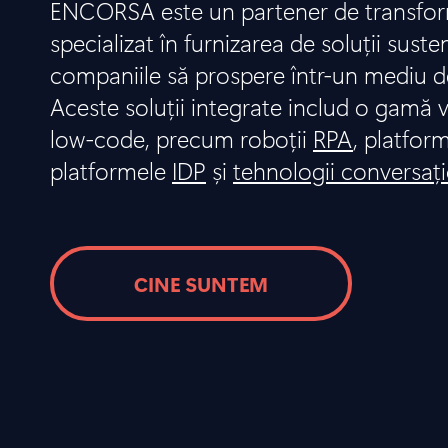
ENCORSA este un partener de transform
specializat în furnizarea de soluții suste
companiile să prospere într-un mediu d
Aceste soluții integrate includ o gamă v
low-code, precum roboții
RPA
, platfor
platformele
IDP
și
tehnologii conversaț
CINE SUNTEM