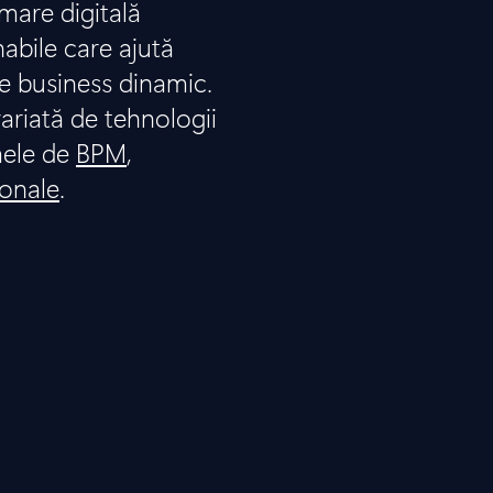
are digitală
nabile care ajută
e business dinamic.
ariată de tehnologii
mele de
BPM
,
ionale
.