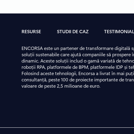
RESURSE
STUDII DE CAZ
TESTIMONIA
ENCORSA este un partener de transformare digitală spe
soluții sustenabile care ajută companiile să prospere 
dinamic. Aceste soluții includ o gamă variată de tehn
roboții RPA, platformele de BPM, platformele IDP și te
Folosind aceste tehnologii, Encorsa a livrat în mai puț
consultanță, peste 100 de proiecte importante de tran
valoare de peste 2,5 milioane de euro.