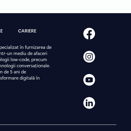
LE
CARIERE
cializat în furnizarea de
într-un mediu de afaceri
ologii low-code, precum
hnologii conversaționale.
in de 5 ani de
sformare digitală în