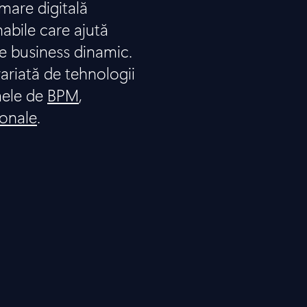
are digitală
nabile care ajută
e business dinamic.
ariată de tehnologii
mele de
BPM
,
ionale
.