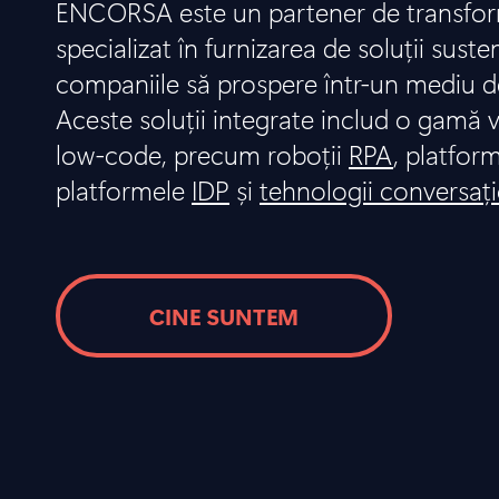
ENCORSA este un partener de transform
specializat în furnizarea de soluții suste
companiile să prospere într-un mediu d
Aceste soluții integrate includ o gamă v
low-code, precum roboții
RPA
, platfor
platformele
IDP
și
tehnologii conversaț
CINE SUNTEM